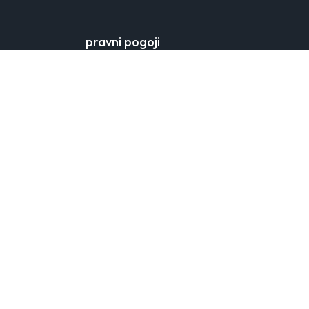
pravni pogoji
splošni pogoji
načela varstva osebnih podatkov
nastavitev piškotkov
pomoč
kontaktni obrazec
podatki proizvajalca