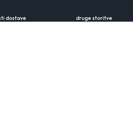
ti dostave
druge storitve
šiljanja
klub zvestobe
oki
aplikacija ORSAY
 kurirjem
veleprodajno sodelovanje
 tocke
laga
je
y
žensko brezčasno modo, ki
ženstvenost in eleganten videz