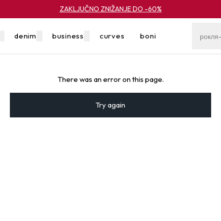
ZAKLJUČNO ZNIŽANJE DO -60%
denim
business
curves
boni
znižanje
There was an error on this page.
Try again