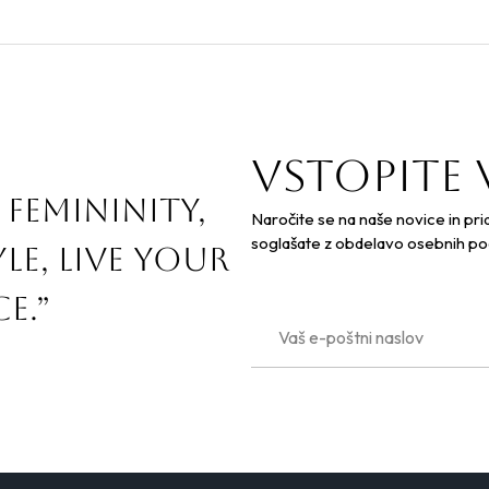
Vstopite 
 femininity,
Naročite se na naše novice in pri
soglašate z obdelavo osebnih po
le, live your
e.”