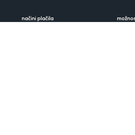
načini plačila
možnos
karta online
stroški po
gotovina po povzetju
dobavni r
dostava s
dostavne
vračilo b
reklamaci
kontakt
o orsa
Telefon
Odkrijte 
spoštuje 